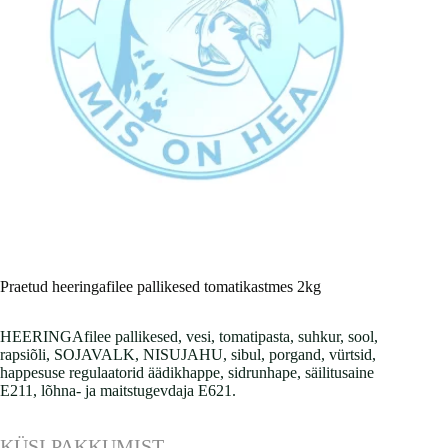
Praetud heeringafilee pallikesed tomatikastmes 2kg
HEERINGAfilee pallikesed, vesi, tomatipasta, suhkur, sool,
rapsiõli, SOJAVALK, NISUJAHU, sibul, porgand, vürtsid,
happesuse regulaatorid äädikhappe, sidrunhape, säilitusaine
E211, lõhna- ja maitstugevdaja E621.
KÜSI PAKKUMIST