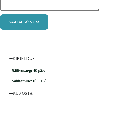
SAADA SÕNUM
KIRJELDUS
Säilivusaeg:
40 päeva
Säilitamine:
0˚…+6˚
KUS OSTA