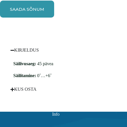
SAADA SÕNUM
KIRJELDUS
Säilivusaeg:
45 pävea
Säilitamine:
0˚…+6˚
KUS OSTA
Info