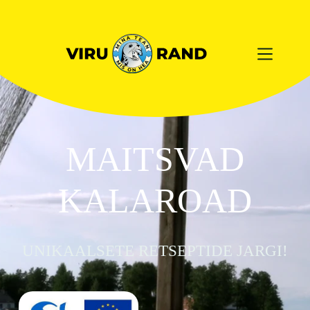
MAITSVAD
KALAROAD
UNIKAALSETE RETSEPTIDE JARGI!