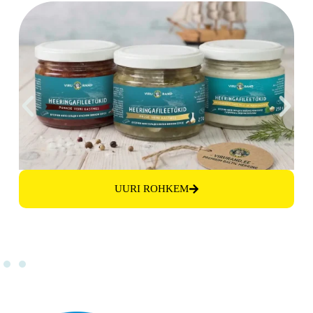
ka pidulauale!
UURI ROHKEM