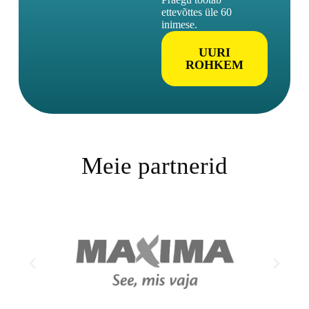
ettevõttes üle 60
inimese.
UURI
ROHKEM
Meie partnerid