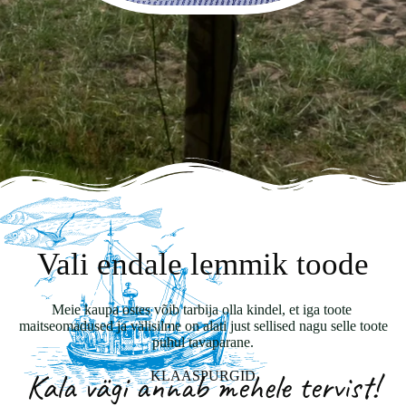
Vali endale lemmik toode
Meie kaupa ostes võib tarbija olla kindel, et iga toote
maitseomadused ja välisilme on alati just sellised nagu selle toote
puhul tavaparane.
vist!
Mugavad “vannikesed” s
VANNIKESED