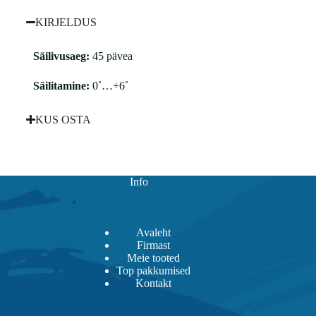
KIRJELDUS
Säilivusaeg:
45 pävea
Säilitamine:
0˚…+6˚
KUS OSTA
Info
Avaleht
Firmast
Meie tooted
Top pakkumised
Kontakt