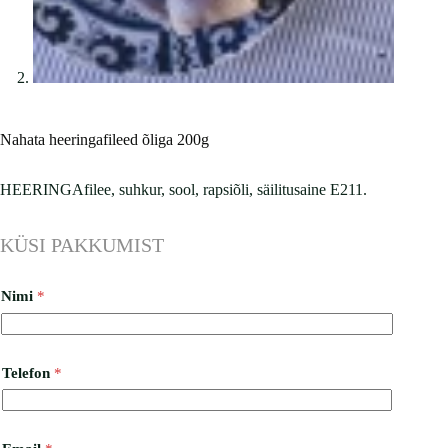
Nahata heeringafileed õliga 200g
HEERINGAfilee, suhkur, sool, rapsiõli, säilitusaine E211.
KÜSI PAKKUMIST
Nimi
*
Telefon
*