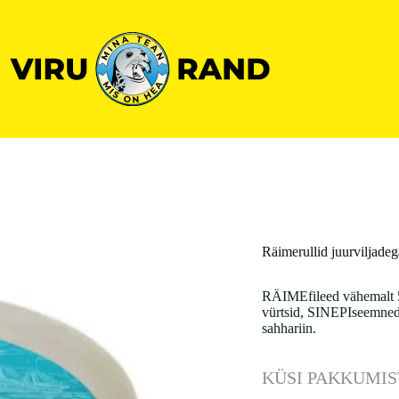
Räimerullid juurviljade
RÄIMEfileed vähemalt 53
vürtsid, SINEPIseemned,
sahhariin.
KÜSI PAKKUMIS