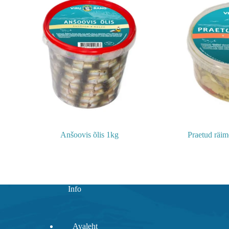
Anšoovis õlis 1kg
Praetud räim
Info
Avaleht