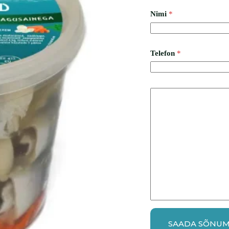
Nimi
*
Telefon
*
SAADA SÕNU