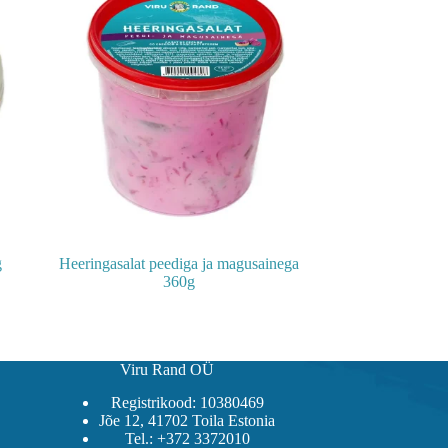
g
Heeringasalat peediga ja magusainega
360g
Viru Rand OÜ
Registrikood: 10380469
Jõe 12, 41702 Toila Estonia
Tel.: +372 3372010