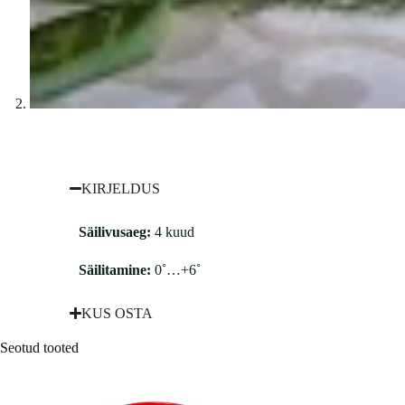
KIRJELDUS
Säilivusaeg:
4 kuud
Säilitamine:
0˚…+6˚
KUS OSTA
Seotud tooted