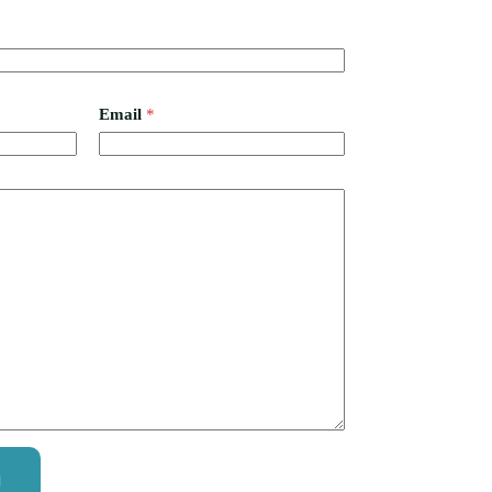
Email
*
M