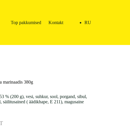
Top pakkumised
Kontakt
RU
ga marinaadis 380g
 % (200 g), vesi, suhkur, sool, porgand, sibul,
 säilitusained ( äädikhape, E 211), magusaine
T