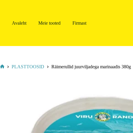
Avaleht
Meie tooted
Firmast
PLASTTOOSID
Räimerullid juurviljadega marinaadis 380g