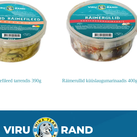
efileed tarrendis 390g
Räimerullid küüslaugumarinaadis 400