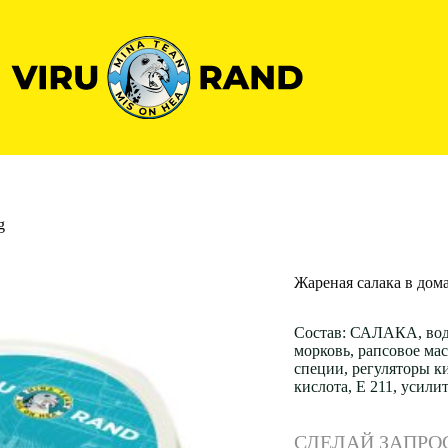
g
Жареная салака в дом
Состав: САЛАКА, во
морковь, рапсовое ма
специи, регуляторы к
кислота, E 211, усили
СДЕЛАЙ ЗАПРО