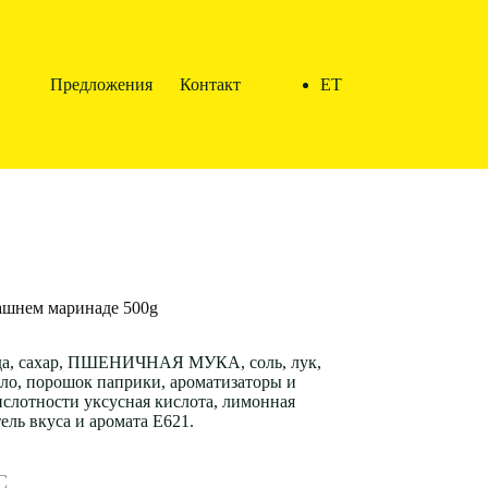
Предложения
Контакт
ET
ашнем маринаде 500g
да, сахар, ПШЕНИЧНАЯ МУКА, соль, лук,
сло, порошок паприки, ароматизаторы и
ислотности уксусная кислота, лимонная
тель вкуса и аромата E621.
С