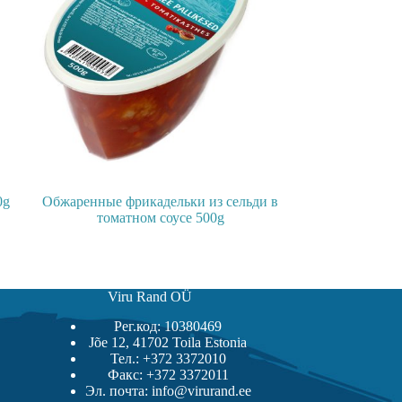
0g
Обжаренные фрикадельки из сельди в
томатном соусе 500g
Viru Rand OÜ
Рег.код: 10380469
Jõe 12, 41702 Toila Estonia
Тел.: +372 3372010
Факс: +372 3372011
Эл. почта: info@virurand.ee