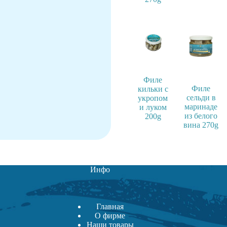
Филе
Филе
кильки с
сельди в
укропом
маринаде
и луком
из белого
200g
вина 270g
Инфо
Главная
О фирме
Наши товары