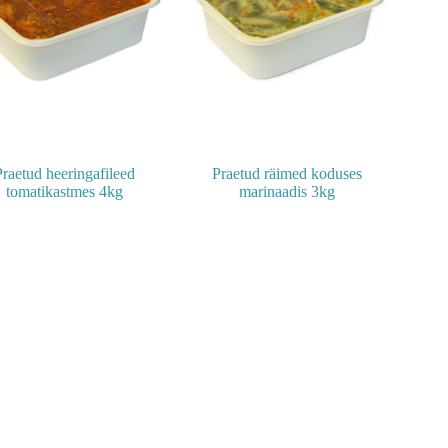
Praetud heeringafileed
Praetud räimed koduses
tomatikastmes 4kg
marinaadis 3kg